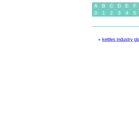
A
B
C
D
E
F
0
1
2
3
4
5
kettles industry g