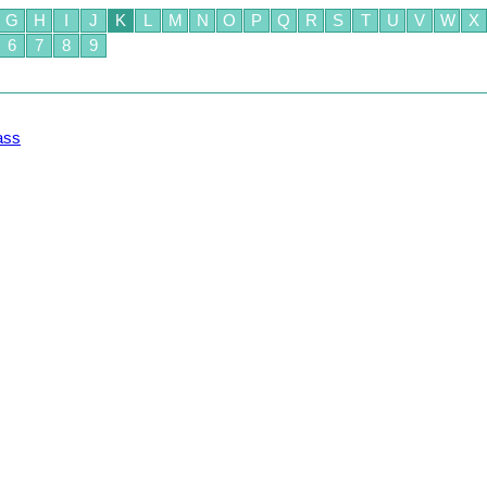
G
H
I
J
K
L
M
N
O
P
Q
R
S
T
U
V
W
X
6
7
8
9
lass